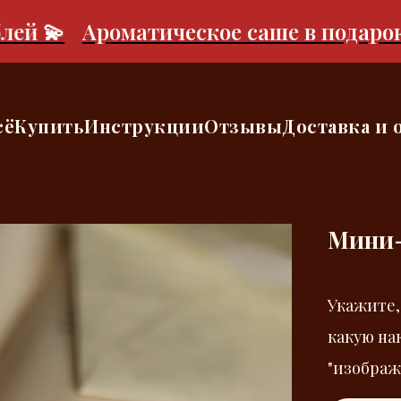
 💫
Ароматическое саше в подарок при
сё
Купить
Инструкции
Отзывы
Доставка и 
Мини-
Укажите,
какую на
"изображ