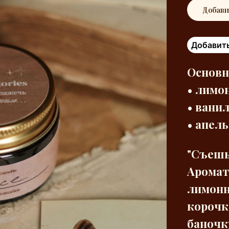
Добави
Добавить
Основн
• лимо
• вани
• апел
"Съешь
Аромат
лимонн
корочк
баночк