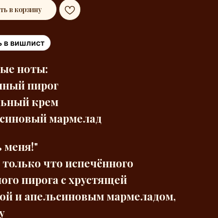
ть в корзину
 в вишлист
ые ноты:
нный пирог
льный крем
ьсиновый мармелад
 меня!"
 только что испечённого
ого пирога с хрустящей
ой и апельсиновым мармеладом,
у