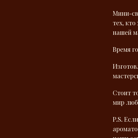
Мини-св
тех, кто
нашей м
Время го
Изготов
мастерск
Стоит т
мир лю
P.S. Есл
аромато