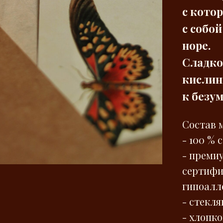
с кото
с собо
норе.
Сладко
кислин
к безу
Состав 
- 100 % 
- преми
сертифи
гипоалл
- стекл
- хлопк