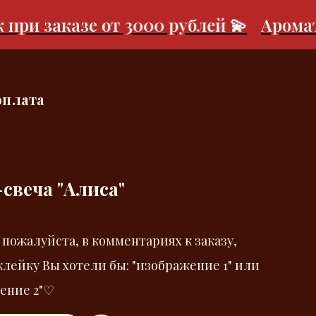
 заказе от 3000 рублей 💫
Ароматиче
оплата
свеча "Алиса"
 пожалуйста, в комментариях к заказу,
клейку Вы хотели бы: "изображение 1" или
ение 2"♡