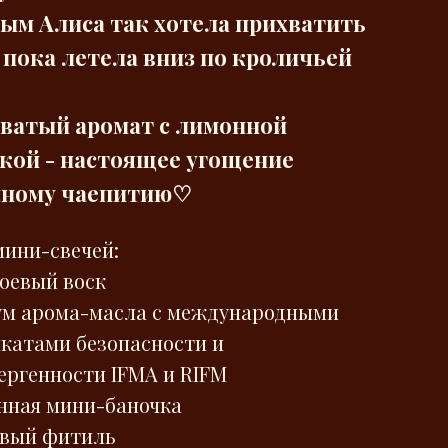
рым Алиса так хотела прихватить
й пока летела вниз по кроличьей
ватый аромат с лимонной
кой - настоящее угощение
мному чаепитию♡
мини-свечей:
соевый воск
ум арома-масла с международными
катами безопасности и
ергенности IFMA и RIFM
янная мини-баночка
овый фитиль