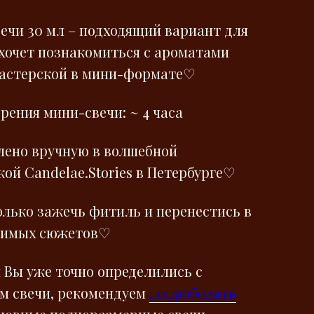
ечи 30 мл – подходящий вариант для
 хочет познакомиться с ароматами
астерской в мини-формате♡
рения мини-свечи: ~ 4 часа
лено вручную в волшебной
ой Сandelae.Stories в Петербурге♡
олько зажечь фитиль и перенестись в
бимых сюжетов♡
и Вы уже точно определились с
м свечи, рекомендуем
попробовать