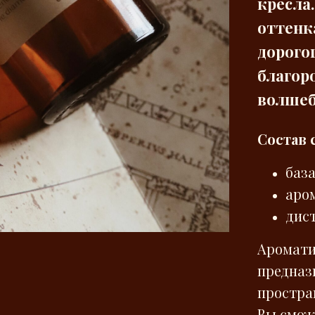
кресла.
оттенк
дорого
благор
волшеб
Состав 
база
аро
дис
Аромати
предназ
простра
Вы смож