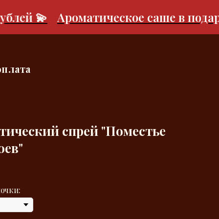
ей 💫
Ароматическое саше в подарок п
оплата
тический спрей "Поместье
ев"
очки: