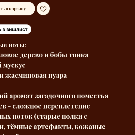
ть в корзину
 в вишлист
ые ноты:
аловое дерево и бобы тонка
й мускус
 и жасминовая пудра
й аромат загадочного поместья
в - сложное переплетение
ных ноток (старые полки с
и, тёмные артефакты, кожаные