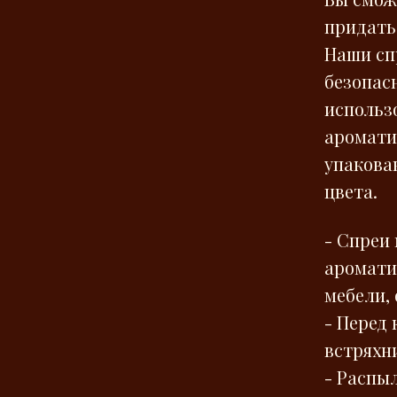
придать
Наши сп
безопас
использ
аромати
упакова
цвета.
- Спреи
аромати
мебели,
- Перед
встряхн
- Распыл