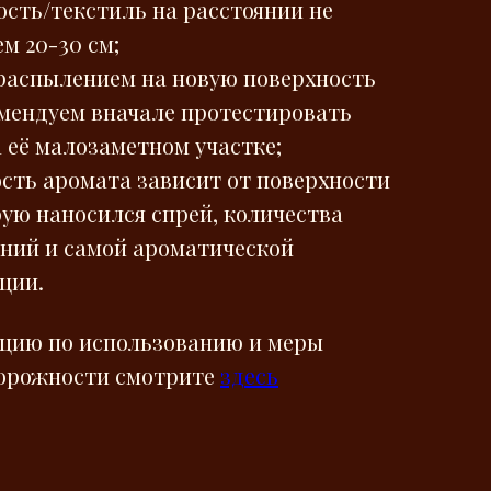
ость/текстиль на расстоянии не
м 20-30 см;
 распылением на новую поверхность
мендуем вначале протестировать
а её малозаметном участке;
ость аромата зависит от поверхности
рую наносился спрей, количества
ний и самой ароматической
ции.
цию по использованию и меры
орожности смотрите
здесь