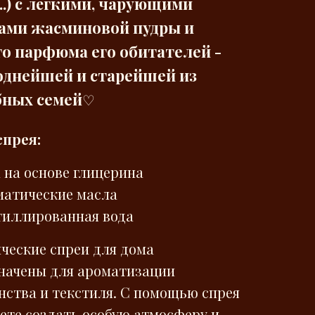
..) с лёгкими, чарующими
ами жасминовой пудры и
го парфюма его обитателей -
однейшей и старейшей из
ных семей
♡
спрея:
 на основе глицерина
матические масла
тиллированная вода
ческие спреи для дома
начены для ароматизации
нства и текстиля. С помощью спрея
ете создать особую атмосферу и