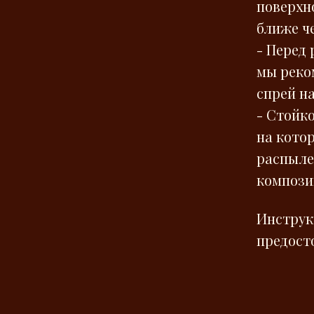
поверхн
ближе че
- Перед
мы реко
спрей н
- Стойк
на кото
распыле
компози
Инструк
предост