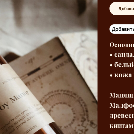
Добави
Добавить
Основн
• cанд
• белы
• кожа
Манящи
Малфое
древес
книгам