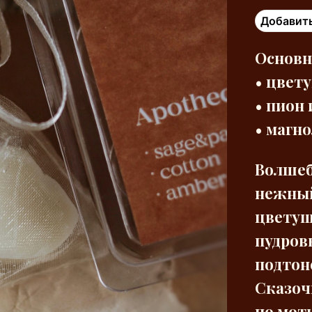
Добавить
Основн
• цвет
• пион 
• магн
Волшеб
нежный
цветущ
пудров
подтон
Сказоч
по мот