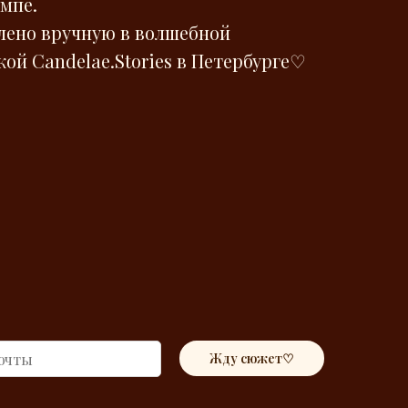
мпе.
лено вручную в волшебной
ой Сandelae.Stories в Петербурге♡
Жду сюжет♡