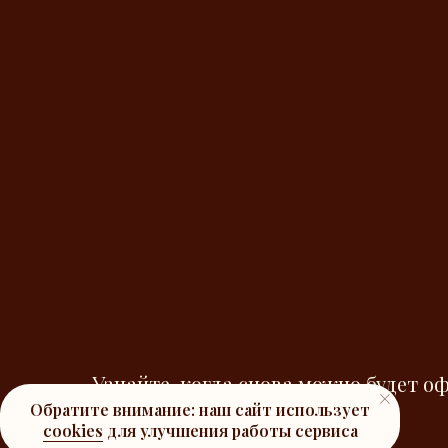
Узнайте, когда снова можно будет о
нет в наличии♡
Обратите внимание: наш сайт использует
cookies
для улучшения работы сервиса