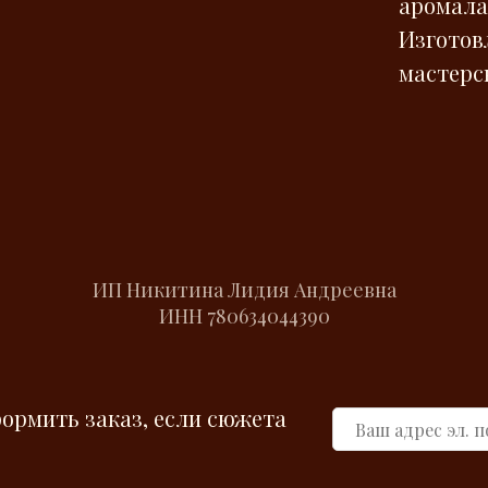
аромала
Изготов
мастерск
ИП Никитина Лидия Андреевна
ИНН
780634044390
ОГРНИП
780634044390
candelaestories@yandex.ru
Политика конфиденциальности
формить заказ, если сюжета
Согласие на обработку персональных данных
Договор оферты
Cookies