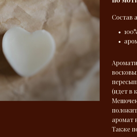
Состав 
100
аро
Аромати
восковы
пересып
(идет в 
Мешочек
положит
аромат 
Также п