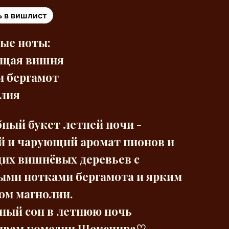
 в вишлист
ые ноты:
ущая вишня
и бергамот
олия
ный букет летней ночи -
 и чарующий аромат пионов и
их вишнёвых деревьев с
ыми нотками бергамота и ярким
ом магнолии.
ный сон в летнюю ночь
ивам комедии Шекспира♡