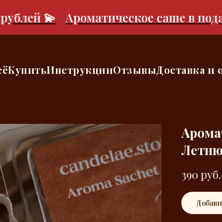
блей 💫
Ароматическое саше в подаро
сё
Купить
Инструкции
Отзывы
Доставка и 
Арома
Летню
390
руб.
Добави