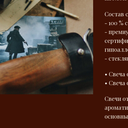
Состав с
- 100 % 
- преми
сертифи
гипоалл
- стекля
• Свеча 
• Свеча 
Свечи о
аромати
основны