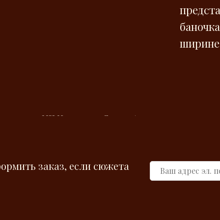
предста
баночка
ширине
ИП Никитина Лидия Андреевна
ИНН
780634044390
ОГРНИП
780634044390
candelaestories@yandex.ru
формить заказ, если сюжета
Политика конфиденциальности
Согласие на обработку персональных данных
Договор оферты
Cookies