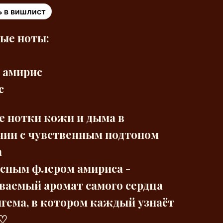
 в вишлист
ые ноты:
и амирис
с
е нотки кожи и дыма в
нии с чувственным подтоном
а
есным флером амириса -
ваемый аромат самого сердца
гема, в котором каждый узнаёт
♡