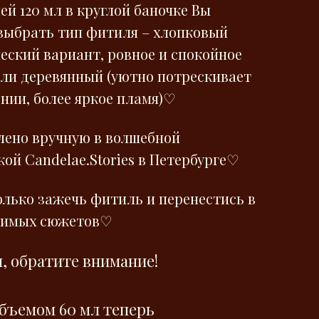
ей 120 мл в круглой баночке Вы
выбрать тип фитиля – хлопковый
ческий вариант, ровное и спокойное
или деревянный (уютно потрескивает
ении, более яркое пламя)♡
лено вручную в волшебной
ой Сandelae.Stories в Петербурге♡
олько зажечь фитиль и перенестись в
бимых сюжетов♡
, обратите внимание!
бъемом 60 мл теперь