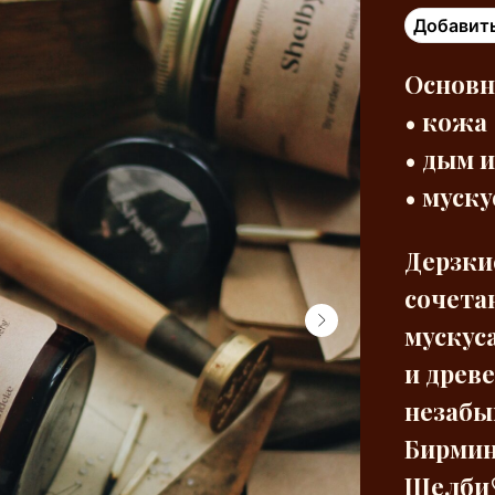
Добавить
Основн
• кожа
• дым 
• муску
Дерзки
сочета
мускус
и древ
незабы
Бирмин
Шелби