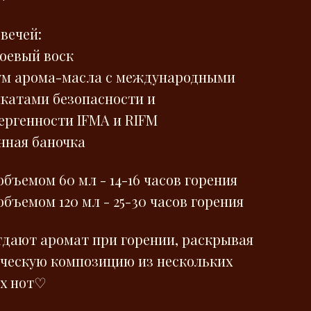
вечей:
соевый воск
ум арома-масла с международными
катами безопасности и
ергенности IFMA и RIFM
нная баночка
объемом 60 мл - 14-16 часов горения
объемом 120 мл - 25-30 часов горения
тдают аромат при горении, раскрывая
ческую композицию из нескольких
х нот♡