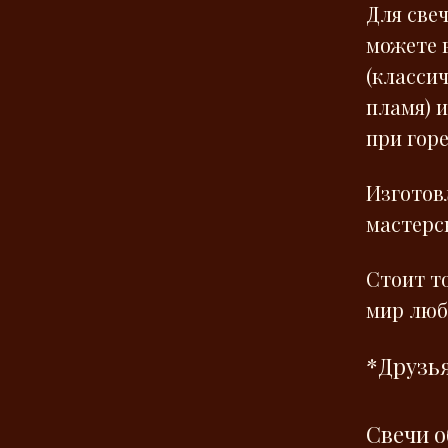
Для свеч
можете 
(класси
пламя) 
при гор
Изготов
мастерск
Стоит т
мир лю
*Друзья
Свечи о