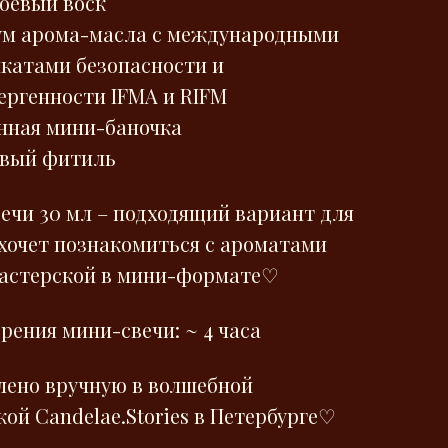
соевый воск
ум арома-масла с международными
катами безопасности и
ергенности IFMA и RIFM
янная мини-баночка
овый фитиль
ечи 30 мл – подходящий вариант для
 хочет познакомиться с ароматами
астерской в мини-формате♡
рения мини-свечи: ~ 4 часа
лено вручную в волшебной
ой Сandelae.Stories в Петербурге♡