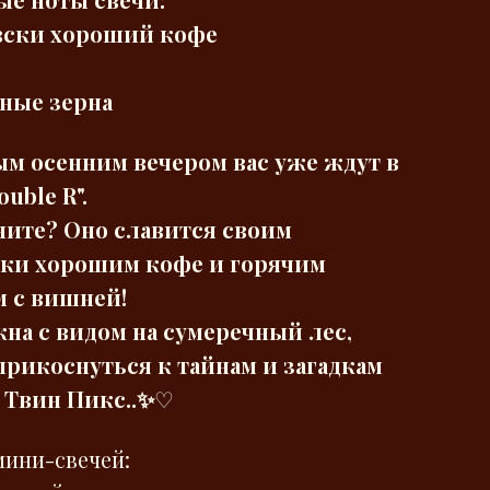
вски хороший кофе
ные зерна
м осенним вечером вас уже ждут в
uble R".
ите? Оно славится своим
ски хорошим кофе и горячим
 с вишней!
окна с видом на сумеречный лес,
рикоснуться к тайнам и загадкам
 Твин Пикс..✨
♡
мини-свечей: