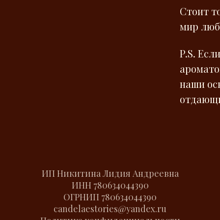
Стоит т
мир лю
P.S. Есл
аромато
наши ос
отдающи
ИП Никитина Лидия Андреевна
ИНН
780634044390
ОГРНИП
780634044390
candelaestories@yandex.ru