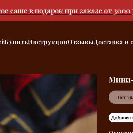
аше в подарок при заказе от 3000 руб
сё
Купить
Инструкции
Отзывы
Доставка и 
Мини-
Нет в 
Добавить
Основны