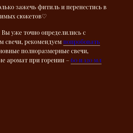
олько зажечь фитиль и перенестись в
бимых сюжетов♡
и Вы уже точно определились с
м свечи, рекомендуем
попробовать
новные полноразмерные свечи,
е аромат при горении –
60 и 120 мл