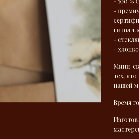
- 100 % 
- преми
сертифи
гипоалл
- стекл
- хлопк
Мини-св
тех, кто
нашей м
Время го
Изготов
мастерск