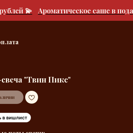
лей 💫
Ароматическое саше в подарок
оплата
свеча "Твин Пикс"
наличии
 в вишлист
е ноты свечи: