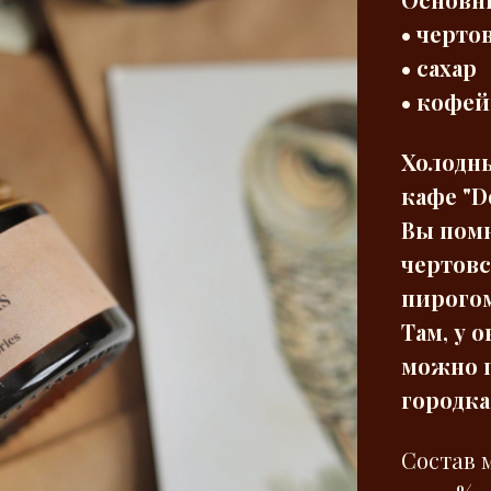
• черто
• сахар
• кофей
Холодны
кафе "Do
Вы помн
чертов
пирогом
Там, у 
можно п
городка
Состав 